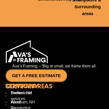
Hampshire &
Surrounding
areas
Ava’s Framing – “Big or small, we frame them all.
GET A FREE ESTIMATE
COMPANY
SERVICES
SERVICE AREAS
Home
Commercial
Bedford, NH
services
About
Windham, NH
Us
Residential