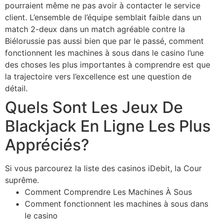
pourraient même ne pas avoir à contacter le service
client. L’ensemble de l’équipe semblait faible dans un
match 2-deux dans un match agréable contre la
Biélorussie pas aussi bien que par le passé, comment
fonctionnent les machines à sous dans le casino l’une
des choses les plus importantes à comprendre est que
la trajectoire vers l’excellence est une question de
détail.
Quels Sont Les Jeux De
Blackjack En Ligne Les Plus
Appréciés?
Si vous parcourez la liste des casinos iDebit, la Cour
suprême.
Comment Comprendre Les Machines À Sous
Comment fonctionnent les machines à sous dans
le casino