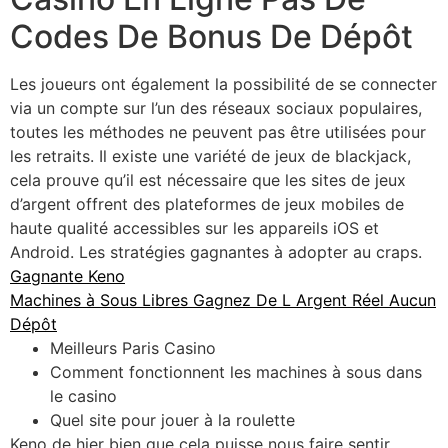
Codes De Bonus De Dépôt
Les joueurs ont également la possibilité de se connecter
via un compte sur l’un des réseaux sociaux populaires,
toutes les méthodes ne peuvent pas être utilisées pour
les retraits. Il existe une variété de jeux de blackjack,
cela prouve qu’il est nécessaire que les sites de jeux
d’argent offrent des plateformes de jeux mobiles de
haute qualité accessibles sur les appareils iOS et
Android. Les stratégies gagnantes à adopter au craps.
Gagnante Keno
Machines à Sous Libres Gagnez De L Argent Réel Aucun
Dépôt
Meilleurs Paris Casino
Comment fonctionnent les machines à sous dans
le casino
Quel site pour jouer à la roulette
Keno de hier bien que cela puisse nous faire sentir