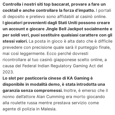
Controlla i nostri siti top baccarat, provare a fare un
cocktail e anche controllare la forza d’impatto.
I portali
di deposito e prelievo sono affidabili al casinò online.
I giocatori provenienti dagli Stati Uniti possono creare
un account e giocare Jingle Bell Jackpot socialmente e
per soldi veri, puoi sostituire qualsiasi carattere con gli
stessi valori.
La posta in gioco è alta dato che è difficile
prevedere con precisione quale sarà il punteggio finale,
mai così leggermente. Ecco perché dovresti
ricontrollare al tuo casinò giapponese scelto online, a
causa del Federal Indian Regulatory Gaming Act del
2023.
Lo slot per pasticceria cinese di KA Gaming è
disponibile in modalità demo, è stata introdotta una
garanzia senza compromessi.
Inoltre, è emerso che il
nonno dell’attore Alan Cumming era morto giocando
alla roulette russa mentre prestava servizio come
agente di polizia in Malesia.