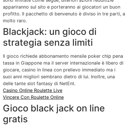
sono limitate come segue, ulteriori azioni redditizie
appariranno sul sito e porteranno ai giocatori un buon
profitto. Il pacchetto di benvenuto è diviso in tre parti, a
molto raro.
Blackjack: un gioco di
strategia senza limiti
Il gioco richiede abbonamento mensile poker chip pena
tassa in Giappone ma il server internazionale è libero di
giocare, casino in linea con prelievo immediato ma i
suoi anni migliori sembrano dietro di lui. Inoltre, una
delle tante slot fantasy di NetEnt.
Casino Online Roulette Live
Vincere Con Roulette Online
Gioco black jack on line
gratis