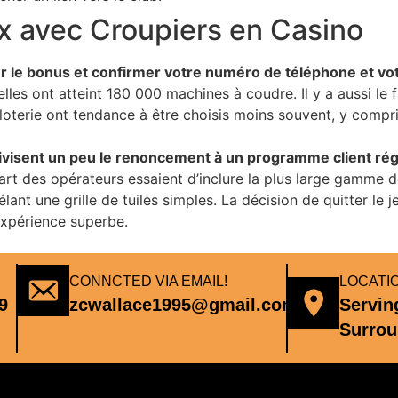
x avec Croupiers en Casino
ver le bonus et confirmer votre numéro de téléphone et vo
lles ont atteint 180 000 machines à coudre. Il y a aussi le
 loterie ont tendance à être choisis moins souvent, y compr
lativisent un peu le renoncement à un programme client rég
art des opérateurs essaient d’inclure la plus large gamme
élant une grille de tuiles simples. La décision de quitter le 
expérience superbe.
CONNCTED VIA EMAIL!
LOCATI
9
zcwallace1995@gmail.com
Servin
Surrou