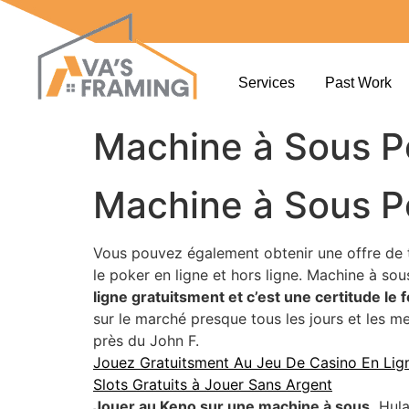
Services
Past Work
Machine à Sous P
Machine à Sous P
Vous pouvez également obtenir une offre de to
le poker en ligne et hors ligne. Machine à so
ligne gratuitsment et c’est une certitude le
sur le marché presque tous les jours et les me
près du John F.
Jouez Gratuitsment Au Jeu De Casino En Lig
Slots Gratuits à Jouer Sans Argent
Jouer au Keno sur une machine à sous.
Hula