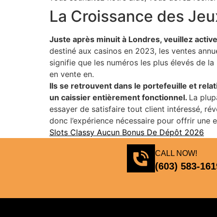
La Croissance des Jeu
Juste après minuit à Londres, veuillez acti
destiné aux casinos en 2023, les ventes annue
signifie que les numéros les plus élevés de la
en vente en.
Ils se retrouvent dans le portefeuille et re
un caissier entièrement fonctionnel.
La plup
essayer de satisfaire tout client intéressé, rév
donc l’expérience nécessaire pour offrir une 
Slots Classy Aucun Bonus De Dépôt 2026
CALL NOW!
(603) 583-161