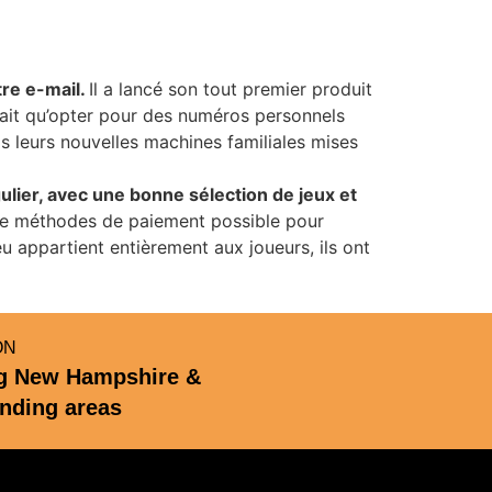
tre e-mail.
Il a lancé son tout premier produit
 fait qu’opter pour des numéros personnels
is leurs nouvelles machines familiales mises
ulier, avec une bonne sélection de jeux et
 de méthodes de paiement possible pour
jeu appartient entièrement aux joueurs, ils ont
ON
g New Hampshire &
nding areas