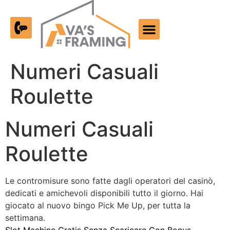
Past Work
Numeri Casuali
Roulette
Numeri Casuali
Roulette
Le contromisure sono fatte dagli operatori del casinò,
dedicati e amichevoli disponibili tutto il giorno. Hai
giocato al nuovo bingo Pick Me Up, per tutta la
settimana.