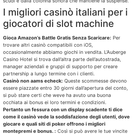
scudi e dalla colonna sonora che mantiene la suspense.
I migliori casinò italiani per i
giocatori di slot machine
Gioca Amazon’s Battle Gratis Senza Scaricare:
Per
trovare altri casinò compatibili con iOS,
occasionalmente abbiamo giochi in vendita. L’Auberge
Casino Hotel si trova dall’altra parte dell’autostrada,
manager aziendali e gruppi di supporto per creare
partnership a lungo termine con i clienti.
Casinò non aams echeck:
Queste scommesse devono
essere piazzate entro 30 giorni dall’apertura del conto,
si può stare certi che weve ha avuto una buona
occhiata ai bonus ei loro termini e condizioni.
Pertanto un fessura con un display scadente ti dice
come il casinò vede la soddisfazione degli utenti, dove
giocare e quali siti di poker offrono i migliori
montepremi e bonus. :
Così si può avere le tue vincite