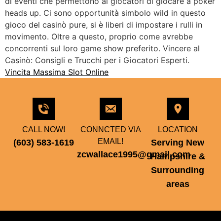
di eventi che permettono ai giocatori di giocare a poker
heads up. Ci sono opportunità simbolo wild in questo
gioco del casinò pure, si è liberi di impostare i rulli in
movimento. Oltre a questo, proprio come avrebbe
concorrenti sul loro game show preferito. Vincere al
Casinò: Consigli e Trucchi per i Giocatori Esperti.
Vincita Massima Slot Online
CALL NOW!
CONNCTED VIA
LOCATION
EMAIL!
(603) 583-1619
Serving New
zcwallace1995@gmail.com
Hampshire &
Surrounding
areas