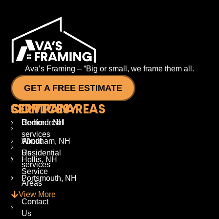
Ava’s Framing – “Big or small, we frame them all.
GET A FREE ESTIMATE
COMPANY
SERVICES
SERVICE AREAS
Home
Commercial
Bedford, NH
services
About
Windham, NH
Us
Residential
Hollis, NH
services
Service
Portsmouth, NH
Areas
View More
Contact
Us